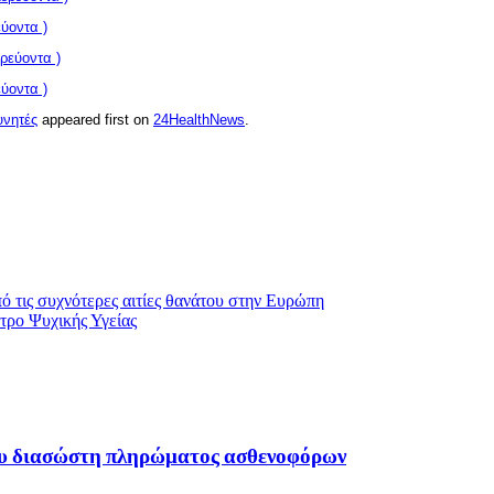
ύοντα )
ρεύοντα )
ύοντα )
υνητές
appeared first on
24HealthNews
.
ό τις συχνότερες αιτίες θανάτου στην Ευρώπη
τρο Ψυχικής Υγείας
του διασώστη πληρώματος ασθενοφόρων