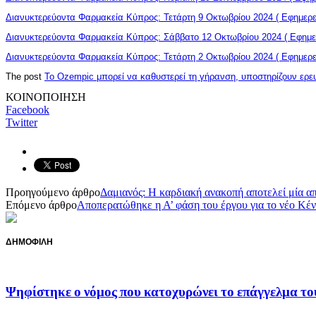
Διανυκτερεύοντα Φαρμακεία Κύπρος: Τετάρτη 9 Οκτωβρίου 2024 ( Εφημερε
Διανυκτερεύοντα Φαρμακεία Κύπρος: Σάββατο 12 Οκτωβρίου 2024 ( Εφημε
Διανυκτερεύοντα Φαρμακεία Κύπρος: Τετάρτη 2 Οκτωβρίου 2024 ( Εφημερε
The post
Το Ozempic μπορεί να καθυστερεί τη γήρανση, υποστηρίζουν ερε
ΚΟΙΝΟΠΟΙΗΣΗ
Facebook
Twitter
Προηγούμενο άρθρο
Δαμιανός: Η καρδιακή ανακοπή αποτελεί μία απ
Επόμενο άρθρο
Αποπερατώθηκε η Α’ φάση του έργου για το νέο Κέν
ΔΗΜΟΦΙΛΗ
Ψηφίστηκε ο νόμος που κατοχυρώνει το επάγγελμα 