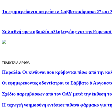
Τα εφημερεύοντα ιατρεία τo Σαββατοκύριακο 27 και 
Σε διεθνή πρωτοβουλία αλληλεγγύης για την Ευρωπα
ΤΕΛΕΥΤΑΙΑ ΑΡΘΡΑ
Παραλία: Οι κίνδυνοι που κρύβονται πίσω από την κα
Oι εφημερεύοντες οδοντίατροι το Σάββατο 8 Αυγούστ
Σχέδιο παρεμβάσεων από τον ΟΑΥ μετά την έκθεση τ
Η τεχνητή νοημοσύνη εντόπισε πιθανό φάρμακο για τ