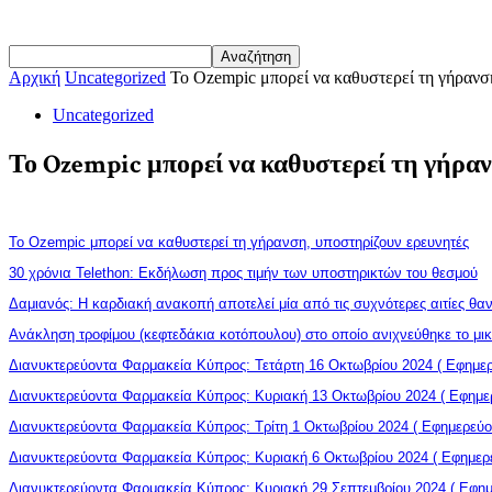
Αρχική
Uncategorized
Το Ozempic μπορεί να καθυστερεί τη γήρανσ
Uncategorized
Το Ozempic μπορεί να καθυστερεί τη γήραν
Το Ozempic μπορεί να καθυστερεί τη γήρανση, υποστηρίζουν ερευνητές
30 χρόνια Telethon: Εκδήλωση προς τιμήν των υποστηρικτών του θεσμού
Δαμιανός: Η καρδιακή ανακοπή αποτελεί μία από τις συχνότερες αιτίες θ
Ανάκληση τροφίμου (κεφτεδάκια κοτόπουλου) στο οποίο ανιχνεύθηκε το μι
Διανυκτερεύοντα Φαρμακεία Κύπρος: Τετάρτη 16 Οκτωβρίου 2024 ( Εφημερ
Διανυκτερεύοντα Φαρμακεία Κύπρος: Κυριακή 13 Οκτωβρίου 2024 ( Εφημε
Διανυκτερεύοντα Φαρμακεία Κύπρος: Τρίτη 1 Οκτωβρίου 2024 ( Εφημερεύο
Διανυκτερεύοντα Φαρμακεία Κύπρος: Κυριακή 6 Οκτωβρίου 2024 ( Εφημερ
Διανυκτερεύοντα Φαρμακεία Κύπρος: Κυριακή 29 Σεπτεμβρίου 2024 ( Εφημ