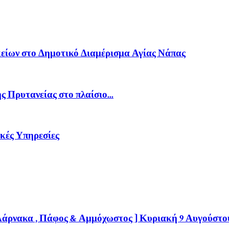
είων στο Δημοτικό Διαμέρισμα Αγίας Νάπας
Πρυτανείας στο πλαίσιο...
κές Υπηρεσίες
 Λάρνακα , Πάφος & Αμμόχωστος ] Κυριακή 9 Αυγούστο