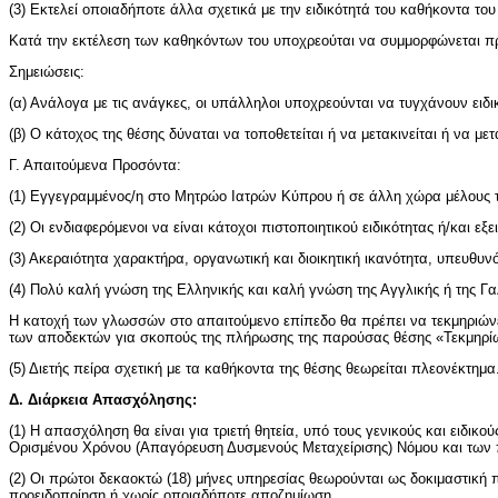
(3) Εκτελεί οποιαδήποτε άλλα σχετικά με την ειδικότητά του καθήκοντα το
Κατά την εκτέλεση των καθηκόντων του υποχρεούται να συμμορφώνεται προς
Σημειώσεις:
(α) Ανάλογα με τις ανάγκες, οι υπάλληλοι υποχρεούνται να τυγχάνουν ει
(β) Ο κάτοχος της θέσης δύναται να τοποθετείται ή να μετακινείται ή να μ
Γ. Απαιτούμενα Προσόντα:
(1) Εγγεγραμμένος/η στο Μητρώο Ιατρών Κύπρου ή σε άλλη χώρα μέλους
(2) Οι ενδιαφερόμενοι να είναι κάτοχοι πιστοποιητικού ειδικότητας ή/και 
(3) Ακεραιότητα χαρακτήρα, οργανωτική και διοικητική ικανότητα, υπευθυν
(4) Πολύ καλή γνώση της Ελληνικής και καλή γνώση της Αγγλικής ή της Γα
Η κατοχή των γλωσσών στο απαιτούμενο επίπεδο θα πρέπει να τεκμηριώνε
των αποδεκτών για σκοπούς της πλήρωσης της παρούσας θέσης «Τεκμηρίω
(5) Διετής πείρα σχετική με τα καθήκοντα της θέσης θεωρείται πλεονέκτημα
Δ. Διάρκεια Απασχόλησης:
(1) Η απασχόληση θα είναι για τριετή θητεία, υπό τους γενικούς και ειδι
Ορισμένου Χρόνου (Απαγόρευση Δυσμενούς Μεταχείρισης) Νόμου και των π
(2) Οι πρώτοι δεκαοκτώ (18) μήνες υπηρεσίας θεωρούνται ως δοκιμαστική 
προειδοποίηση ή χωρίς οποιαδήποτε αποζημίωση.