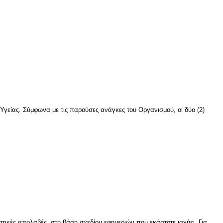
 Υγείας. Σύμφωνα με τις παρούσες ανάγκες του Οργανισμού, οι δύο (2)
.
στικές απολαβές, στη βάση σχεδίου εφημεριών που εκάστοτε ισχύει. Για