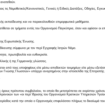
υ ανατεθούν.
 τις Νομοθετικές/Κανονιστικές, Γενικές ή Ειδικές Διατάξεις, Οδηγίες, Εγκυ
δικής εκπαίδευσης και να παρακολουθούν επιμορφωτικά μαθήματα.
ετατίθεται σε τμήματα εντός του Οργανισμού Παγκύπρια, όταν και εφόσον οι ε
 της Ευρωπαϊκής Ένωσης.
εξειδίκευσης σύμφωνα με τον περί Εγγραφής Ιατρών Νόμο.
ότητα, πρωτοβουλία και ευθυκρισία.
λλικής ή της Γερμανικής γλώσσας.
ται από τους υποψηφίους είτε μέσω αποδεκτών τεκμηρίων είτε μέσω εξετάσ
ν Γνώσης Γλωσσών» υπάρχει αναρτημένος στην ιστοσελίδα της Επιτροπής 
.
κούς όρους πρότυπου συμβολαίου, το οποίο θα μετατρέπεται σε αορίστου χρόν
ρονοιών των «οι περί Ίδρυσης του Οργανισμού Κρατικών Υπηρεσιών Υγείας 
περίοδος κατά την οποία ο Οργανισμός επιφυλάσσει πλήρως το δικαίωμά του 