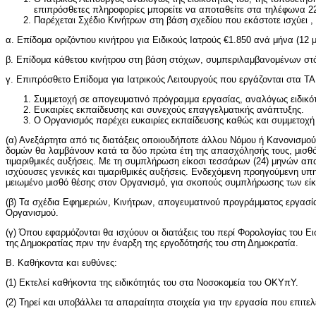
επιπρόσθετες πληροφορίες μπορείτε να αποταθείτε στα τηλέφωνα 
Παρέχεται Σχέδιο Κινήτρων στη βάση σχεδίου που εκάστοτε ισχύει ,
α. Επίδομα οριζόντιου κινήτρου για Ειδικούς Ιατρούς €1.850 ανά μήνα (1
β. Επίδομα κάθετου κινήτρου στη βάση στόχων, συμπεριλαμβανομένων στόχ
γ. Επιπρόσθετο Επίδομα για Ιατρικούς Λειτουργούς που εργάζονται στα ΤΑ
Συμμετοχή σε απογευματινό πρόγραμμα εργασίας, αναλόγως ειδικότ
Ευκαιρίες εκπαίδευσης και συνεχούς επαγγελματικής ανάπτυξης.
Ο Οργανισμός παρέχει ευκαιρίες εκπαίδευσης καθώς και συμμετοχή
(α) Ανεξάρτητα από τις διατάξεις οποιουδήποτε άλλου Νόμου ή Κανονισμ
δομών θα λαμβάνουν κατά τα δύο πρώτα έτη της απασχόλησής τους, μισθό μ
τιμαριθμικές αυξήσεις. Με τη συμπλήρωση είκοσι τεσσάρων (24) μηνών απα
ισχύουσες γενικές και τιμαριθμικές αυξήσεις. Ενδεχόμενη προηγούμενη υ
μειωμένο μισθό θέσης στον Οργανισμό, για σκοπούς συμπλήρωσης των είκο
(β) Τα σχέδια Εφημεριών, Κινήτρων, απογευματινού προγράμματος εργασία
Οργανισμού.
(γ) Όπου εφαρμόζονται θα ισχύουν οι διατάξεις του περί Φορολογίας του 
της Δημοκρατίας πριν την έναρξη της εργοδότησής του στη Δημοκρατία.
Β. Καθήκοντα και ευθύνες:
(1) Εκτελεί καθήκοντα της ειδικότητάς του στα Νοσοκομεία του ΟΚΥπΥ.
(2) Τηρεί και υποβάλλει τα απαραίτητα στοιχεία για την εργασία που επιτελ