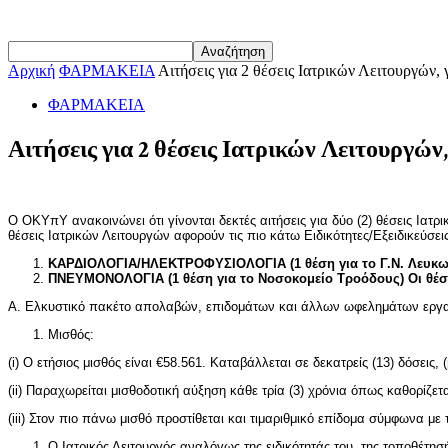
Αρχική
ΦΑΡΜΑΚΕΙΑ
Αιτήσεις για 2 θέσεις Ιατρικών Λειτουργών
ΦΑΡΜΑΚΕΙΑ
Αιτήσεις για 2 θέσεις Ιατρικών Λειτουργών
Ο ΟΚΥπΥ ανακοινώνει ότι γίνονται δεκτές αιτήσεις για δύο (2) θέσεις Ια
θέσεις Ιατρικών Λειτουργών αφορούν τις πιο κάτω Ειδικότητες/Εξειδικεύσεις
ΚΑΡΔΙΟΛΟΓΙΑ/ΗΛΕΚΤΡΟΦΥΣΙΟΛΟΓΙΑ (1 θέση για το Γ.Ν. Λευκω
ΠΝΕΥΜΟΝΟΛΟΓΙΑ (1 θέση για το Νοσοκομείο Τροόδους) Οι θέσε
Α. Ελκυστικό πακέτο απολαβών, επιδομάτων και άλλων ωφελημάτων εργ
Μισθός:
(i) Ο ετήσιος μισθός είναι €58.561. Καταβάλλεται σε δεκατρείς (13) δόσεις,
(ii) Παραχωρείται μισθοδοτική αύξηση κάθε τρία (3) χρόνια όπως καθορίζε
(iii) Στον πιο πάνω μισθό προστίθεται και τιμαριθμικό επίδομα σύμφωνα μ
Ο Ιατρικός Λειτουργός αναλόγως της ειδικότητάς του, της τοποθέτη