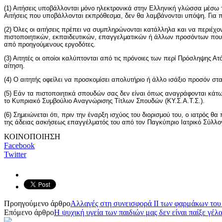
(1) Αιτήσεις υποβάλλονται μόνο ηλεκτρονικά στην Ελληνική γλώσσα μέσ
Αιτήσεις που υποβάλλονται εκπρόθεσμα, δεν θα λαμβάνονται υπόψη. Για 
(2) Όλες οι αιτήσεις πρέπει να συμπληρώνονται κατάλληλα και να περιέχον
πιστοποιητικών, εκπαιδευτικών, επαγγελματικών ή άλλων προσόντων που
από προηγούμενους εργοδότες.
(3) Αιτητές οι οποίοι καλύπτονται από τις πρόνοιες των περί Πρόσληψης 
αίτηση.
(4) Ο αιτητής οφείλει να προσκομίσει απολυτήριο ή άλλο ισάξιο προσόν σ
(5) Εάν τα πιστοποιητικά σπουδών σας δεν είναι όπως αναγράφονται κά
το Κυπριακό Συμβούλιο Αναγνώρισης Τίτλων Σπουδών (ΚΥ.Σ.Α.Τ.Σ.).
(6) Σημειώνεται ότι, πριν την έναρξη ισχύος του διορισμού του, ο ιατρό
της άδειας ασκήσεως επαγγέλματός του από τον Παγκύπριο Ιατρικό Σύλλο
ΚΟΙΝΟΠΟΙΗΣΗ
Facebook
Twitter
Προηγούμενο άρθρο
Αλλαγές στη συνεισφορά ΙΙ των φαρμάκων το
Επόμενο άρθρο
Η ψυχική υγεία των παιδιών μας δεν είναι παίξε γέλ