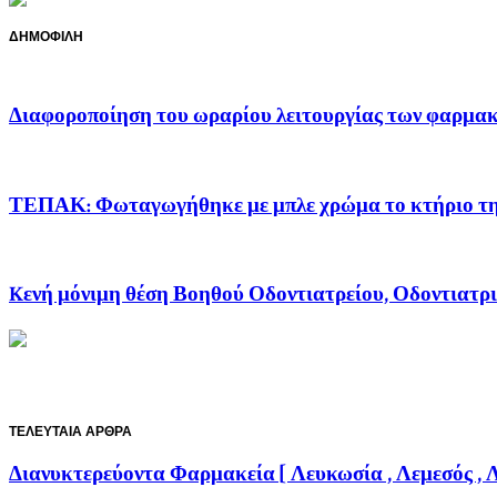
ΔΗΜΟΦΙΛΗ
Διαφοροποίηση του ωραρίου λειτουργίας των φαρμακ
ΤΕΠΑΚ: Φωταγωγήθηκε με μπλε χρώμα το κτήριο της 
Kενή μόνιμη θέση Βοηθού Οδοντιατρείου, Οδοντιατρι
ΤΕΛΕΥΤΑΙΑ ΑΡΘΡΑ
Διανυκτερεύοντα Φαρμακεία [ Λευκωσία , Λεμεσός ,