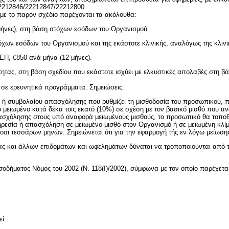
22212846/22212847/22212800.
 με το παρόν σχέδιο παρέχονται τα ακόλουθα:
2 μήνες), στη βάση στόχων εσόδων του Οργανισμού.
ων εσόδων του Οργανισμού και της εκάστοτε κλινικής, αναλόγως της κλινική
ΕΠ, €850 ανά μήνα (12 μήνες).
ητας, στη βάση σχεδίου που εκάστοτε ισχύει με ελκυστικές απολαβές στη 
 σε ερευνητικά προγράμματα. Σημειώσεις:
ού ή συμβολαίου απασχόλησης που ρυθμίζει τη μισθοδοσία του προσωπικού,
ειωμένο κατά δέκα τοις εκατό (10%) σε σχέση με τον βασικό μισθό που αναφέ
σχόλησης στους υπό αναφορά μειωμένους μισθούς, το προσωπικό θα τοποθετε
πηρεσία ή απασχόληση σε μειωμένο μισθό στον Οργανισμό ή σε μειωμένη κλί
σι τεσσάρων μηνών. Σημειώνεται ότι για την εφαρμογή τής εν λόγω μείωσης 
ς και άλλων επιδομάτων και ωφελημάτων δύναται να τροποποιούνται από το
Εισοδήματος Νόμος του 2002 (Ν. 118(I)/2002), σύμφωνα με τον οποίο παρέχετ
εί.