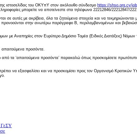
ω της ιστοσελίδας του ΟΚΥπΥ στον ακόλουθο σύνδεσμο
https://shso.org.cy/job
πληροφορίες μπορείτε να αποτείνεστε στα τηλέφωνα 22212846/22212847/222
ται σε αυτές με ακρίβεια, όλα τα ζητούμενα στοιχεία και να τεκμηριώνοντα
 προνοούνται στην ανωτέρω παράγραφο Β, περιλαμβανομένων και βεβαιώσε
Ατόμων με Αναπηρίες στον Ευρύτερο Δημόσιο Τομέα (Ειδικές Διατάξεις) Νόμων
τα απαιτούμενα προσόντα.
τω από τα ‘απαιτούμενα προσόντα’ παρακαλώ όπως προσκομίσετε πρωτότυπο
ς θα πρέπει να εξασφαλίσει και να προσκομίσει προς τον Οργανισμό Κρατικώ
γο.
υ ΓεΣΥ
ασε