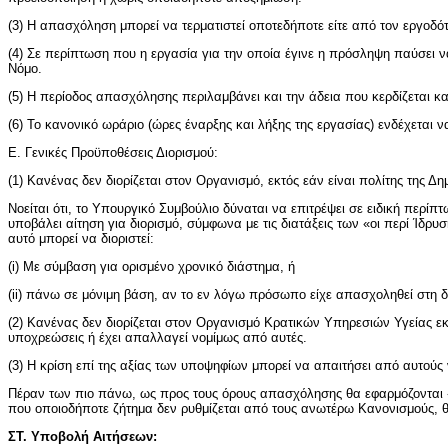
(3) Η απασχόληση μπορεί να τερματιστεί οποτεδήποτε είτε από τον εργοδ
(4) Σε περίπτωση που η εργασία για την οποία έγινε η πρόσληψη παύσει 
Νόμο.
(5) Η περίοδος απασχόλησης περιλαμβάνει και την άδεια που κερδίζεται κ
(6) Το κανονικό ωράριο (ώρες έναρξης και λήξης της εργασίας) ενδέχεται 
Ε. Γενικές Προϋποθέσεις Διορισμού:
(1) Κανένας δεν διορίζεται στον Οργανισμό, εκτός εάν είναι πολίτης της 
Νοείται ότι, το Υπουργικό Συμβούλιο δύναται να επιτρέψει σε ειδική περ
υποβάλει αίτηση για διορισμό, σύμφωνα με τις διατάξεις των «οι περί Ίδρ
αυτό μπορεί να διοριστεί:
(i) Με σύμβαση για ορισμένο χρονικό διάστημα, ή
(ii) πάνω σε μόνιμη βάση, αν το εν λόγω πρόσωπο είχε απασχοληθεί στη δ
(2) Κανένας δεν διορίζεται στον Οργανισμό Κρατικών Υπηρεσιών Υγείας εκτ
υποχρεώσεις ή έχει απαλλαγεί νομίμως από αυτές.
(3) Η κρίση επί της αξίας των υποψηφίων μπορεί να απαιτήσει από αυτούς
Πέραν των πιο πάνω, ως προς τους όρους απασχόλησης θα εφαρμόζονται «ο
που οποιοδήποτε ζήτημα δεν ρυθμίζεται από τους ανωτέρω Κανονισμούς, θ
ΣΤ. Υποβολή Αιτήσεων: