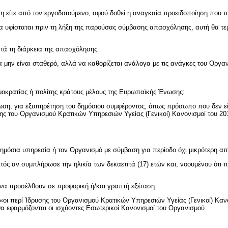
ότη είτε από τον εργοδοτούμενο, αφού δοθεί η αναγκαία προειδοποίηση που
να υφίσταται πριν τη λήξη της παρούσας σύμβασης απασχόλησης, αυτή θα τ
ατά τη διάρκεια της απασχόλησης.
να μην είναι σταθερό, αλλά να καθορίζεται ανάλογα με τις ανάγκες του Οργα
Δημοκρατίας ή πολίτης κράτους μέλους της Ευρωπαϊκής Ένωσης:
ίπτωση, για εξυπηρέτηση του δημόσιου συμφέροντος, όπως πρόσωπο που δεν 
υσης του Οργανισμού Κρατικών Υπηρεσιών Υγείας (Γενικοί) Κανονισμοί του 2
ημόσια υπηρεσία ή τον Οργανισμό με σύμβαση για περίοδο όχι μικρότερη από
ός αν συμπλήρωσε την ηλικία των δεκαεπτά (17) ετών και, νοουμένου ότι πρό
 να προσέλθουν σε προφορική ή/και γραπτή εξέταση.
ι περί Ίδρυσης του Οργανισμού Κρατικών Υπηρεσιών Υγείας (Γενικοί) Κανο
α εφαρμόζονται οι ισχύοντες Εσωτερικοί Κανονισμοί του Οργανισμού.