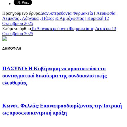
Προηγούμενο άρθρο
Διανυκτερεύοντα Φαρμακεία [ Λευκωσία ,
Λεμεσός , Λάρνακα , Πάφος & Αμμόχωστος ] Κυριακή 12
Οκτωβρίου 2025
Επόμενο άρθρο
Τα Διανυκτερεύοντα Φαρμακεία τη Δευτέρα 13
Οκτωβρίου 2025
ΔΗΜΟΦΙΛΗ
ΠΑΣΥΝΟ: Η Κυβέρνηση να προστατεύσει το
συνταγματικό δικαίωμα της συνδικαλιστικής
ελευθερίας
Κωνστ. Φελλάς: Επαναπροσδιορίζοντας την Ιατρική
ως προσωποκεντρική πράξη