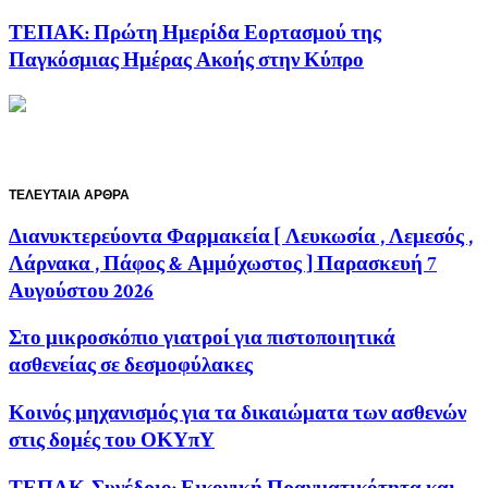
ΤΕΠΑΚ: Πρώτη Ημερίδα Εορτασμού της
Παγκόσμιας Ημέρας Ακοής στην Κύπρο
ΤΕΛΕΥΤΑΙΑ ΑΡΘΡΑ
Διανυκτερεύοντα Φαρμακεία [ Λευκωσία , Λεμεσός ,
Λάρνακα , Πάφος & Αμμόχωστος ] Παρασκευή 7
Αυγούστου 2026
Στο μικροσκόπιο γιατροί για πιστοποιητικά
ασθενείας σε δεσμοφύλακες
Κοινός μηχανισμός για τα δικαιώματα των ασθενών
στις δομές του ΟΚΥπΥ