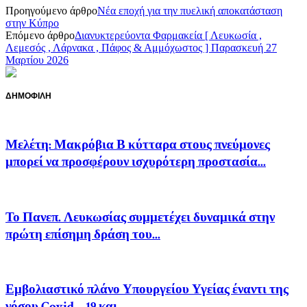
Προηγούμενο άρθρο
Νέα εποχή για την πυελική αποκατάσταση
στην Κύπρο
Επόμενο άρθρο
Διανυκτερεύοντα Φαρμακεία [ Λευκωσία ,
Λεμεσός , Λάρνακα , Πάφος & Αμμόχωστος ] Παρασκευή 27
Μαρτίου 2026
ΔΗΜΟΦΙΛΗ
Μελέτη: Μακρόβια Β κύτταρα στους πνεύμονες
μπορεί να προσφέρουν ισχυρότερη προστασία...
Το Πανεπ. Λευκωσίας συμμετέχει δυναμικά στην
πρώτη επίσημη δράση του...
Εμβολιαστικό πλάνο Υπουργείου Υγείας έναντι της
νόσου Covid – 19 και...