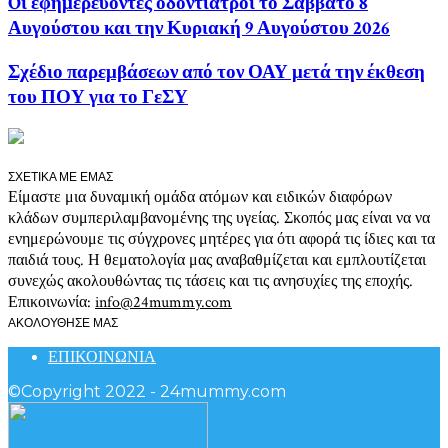
Oι εφημερεύοντες οδοντίατροι το Σάββατο 8
Αυγούστου και την Κυριακή 9 Αυγούστου 2026
Σχέδιο παρεμβάσεων από τον ΟΑΥ μετά την έκθεση
του ΠΟΥ για το ΓεΣΥ
ΣΧΕΤΙΚΑ ΜΕ ΕΜΑΣ
Είμαστε μια δυναμική ομάδα ατόμων και ειδικών διαφόρων
κλάδων συμπεριλαμβανομένης της υγείας. Σκοπός μας είναι να να
ενημερώνουμε τις σύγχρονες μητέρες για ότι αφορά τις ίδιες και τα
παιδιά τους. Η θεματολογία μας αναβαθμίζεται και εμπλουτίζεται
συνεχώς ακολουθώντας τις τάσεις και τις ανησυχίες της εποχής.
Επικοινωνία:
info@24mummy.com
ΑΚΟΛΟΥΘΗΣΕ ΜΑΣ
ΕΠΙΚΟΙΝΩΝΙΑ
©Copyright 2022 - 24mummy.com