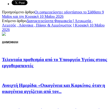
Προηγούμενο άρθρο
Oι εφημερεύοντες οδοντίατροι το Σάββατο 9
Μαΐου και την Κυριακή 10 Μαΐου 2026
Επόμενο άρθρο
Διανυκτερεύοντα Φαρμακεία [ Λευκωσία ,
Λεμεσός , Λάρνακα , Πάφος & Αμμόχωστος ] Κυριακή 10 Μαΐου
2026
ΔΗΜΟΦΙΛΗ
Τελευταία προθεσμία από το Υπουργείο Υγείας στους
εργοθεραπευτές
Ανοιχτή Ημερίδα: «Οικογένεια και Καρκίνος: όταν η
οικογένεια αγγίζεται από τον...