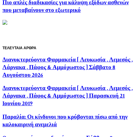
Πιο απλές διαδικασίες για κάλυψη εξόδων ασθενών
που μεταβαίνουν στο εξωτερικό
ΤΕΛΕΥΤΑΙΑ ΑΡΘΡΑ
Διανυκτερεύοντα Φαρμακεία [ Λευκωσία , Λεμεσός ,
Λάρνακα , Πάφος & Αμμόχωστος ] Σάββατο 8
Αυγούστου 2026
Διανυκτερεύοντα Φαρμακεία [ Λευκωσία , Λεμεσός ,
Λάρνακα , Πάφος & Αμμόχωστος ] Παρασκευή 21
Iουνίου 2019
Παραλία: Οι κίνδυνοι που κρύβονται πίσω από την
καλοκαιρινή ανεμελιά