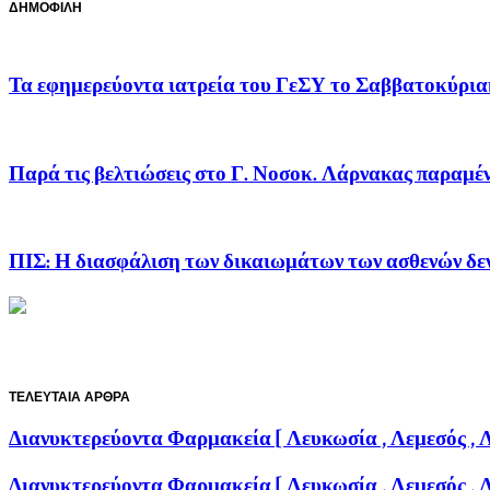
ΔΗΜΟΦΙΛΗ
Τα εφημερεύοντα ιατρεία του ΓεΣΥ το Σαββατοκύριακο
Παρά τις βελτιώσεις στο Γ. Νοσοκ. Λάρνακας παραμέν
ΠΙΣ: Η διασφάλιση των δικαιωμάτων των ασθενών δεν 
ΤΕΛΕΥΤΑΙΑ ΑΡΘΡΑ
Διανυκτερεύοντα Φαρμακεία [ Λευκωσία , Λεμεσός ,
Διανυκτερεύοντα Φαρμακεία [ Λευκωσία , Λεμεσός ,