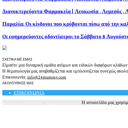
Διανυκτερεύοντα Φαρμακεία [ Λευκωσία , Λεμεσός , 
Παραλία: Οι κίνδυνοι που κρύβονται πίσω από την κα
Oι εφημερεύοντες οδοντίατροι το Σάββατο 8 Αυγούστ
ΣΧΕΤΙΚΑ ΜΕ ΕΜΑΣ
Είμαστε μια δυναμική ομάδα ατόμων και ειδικών διαφόρων κλάδων συ
Η θεματολογία μας αναβαθμίζεται και εμπλουτίζεται συνεχώς ακολουθ
Επικοινωνία:
info@24mummy.com
ΑΚΟΛΟΥΘΗΣΕ ΜΑΣ
ΕΠΙΚΟΙΝΩΝΙΑ
Η ιστοσελίδα μας χρησιμο
©Copyright 2022 - 24mummy.com