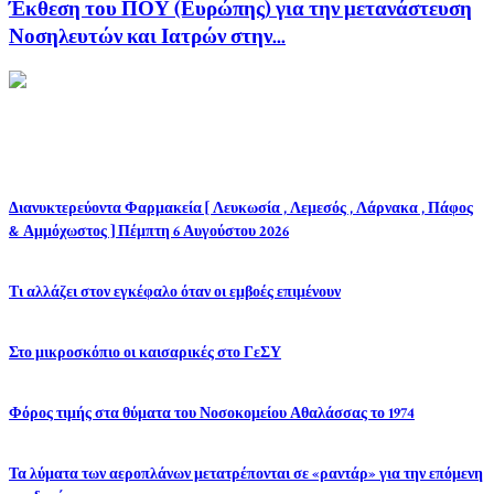
Έκθεση του ΠΟΥ (Ευρώπης) για την μετανάστευση
Νοσηλευτών και Ιατρών στην...
ΤΕΛΕΥΤΑΙΑ ΑΡΘΡΑ
Διανυκτερεύοντα Φαρμακεία [ Λευκωσία , Λεμεσός , Λάρνακα , Πάφος
& Αμμόχωστος ] Πέμπτη 6 Αυγούστου 2026
Τι αλλάζει στον εγκέφαλο όταν οι εμβοές επιμένουν
Στο μικροσκόπιο οι καισαρικές στο ΓεΣΥ
Φόρος τιμής στα θύματα του Νοσοκομείου Αθαλάσσας το 1974
Τα λύματα των αεροπλάνων μετατρέπονται σε «ραντάρ» για την επόμενη