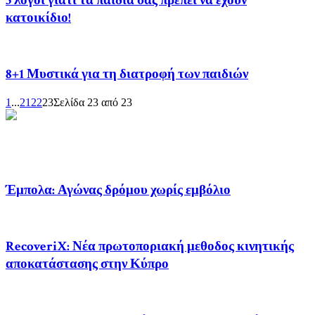
5 λόγοι γιατί τα παιδιά σας πρέπει να έχουν
κατοικίδιο!
8+1 Μυστικά για τη διατροφή των παιδιών
1
...
21
22
23
Σελίδα 23 από 23
ΔΗΜΟΦΙΛΗ
Έμπολα: Αγώνας δρόμου χωρίς εμβόλιο
RecoveriX: Νέα πρωτοποριακή μεθοδος κινητικής
αποκατάστασης στην Κύπρο