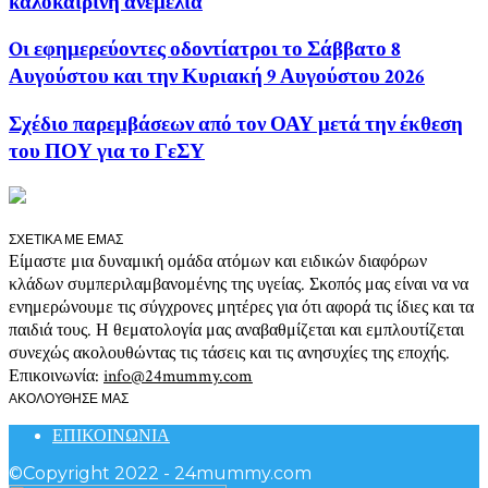
καλοκαιρινή ανεμελιά
Oι εφημερεύοντες οδοντίατροι το Σάββατο 8
Αυγούστου και την Κυριακή 9 Αυγούστου 2026
Σχέδιο παρεμβάσεων από τον ΟΑΥ μετά την έκθεση
του ΠΟΥ για το ΓεΣΥ
ΣΧΕΤΙΚΑ ΜΕ ΕΜΑΣ
Είμαστε μια δυναμική ομάδα ατόμων και ειδικών διαφόρων
κλάδων συμπεριλαμβανομένης της υγείας. Σκοπός μας είναι να να
ενημερώνουμε τις σύγχρονες μητέρες για ότι αφορά τις ίδιες και τα
παιδιά τους. Η θεματολογία μας αναβαθμίζεται και εμπλουτίζεται
συνεχώς ακολουθώντας τις τάσεις και τις ανησυχίες της εποχής.
Επικοινωνία:
info@24mummy.com
ΑΚΟΛΟΥΘΗΣΕ ΜΑΣ
ΕΠΙΚΟΙΝΩΝΙΑ
©Copyright 2022 - 24mummy.com