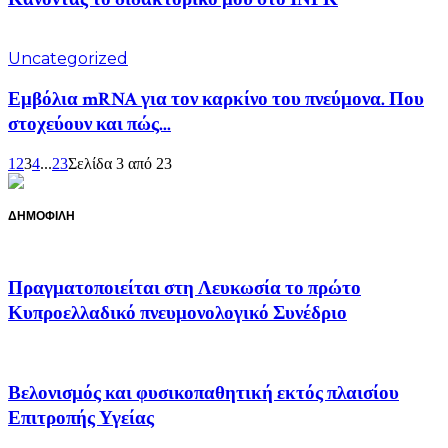
Uncategorized
Εμβόλια mRNA για τον καρκίνο του πνεύμονα. Που
στοχεύουν και πώς...
1
2
3
4
...
23
Σελίδα 3 από 23
ΔΗΜΟΦΙΛΗ
Πραγματοποιείται στη Λευκωσία το πρώτο
Κυπροελλαδικό πνευμονολογικό Συνέδριο
Βελονισμός και φυσικοπαθητική εκτός πλαισίου
Επιτροπής Υγείας